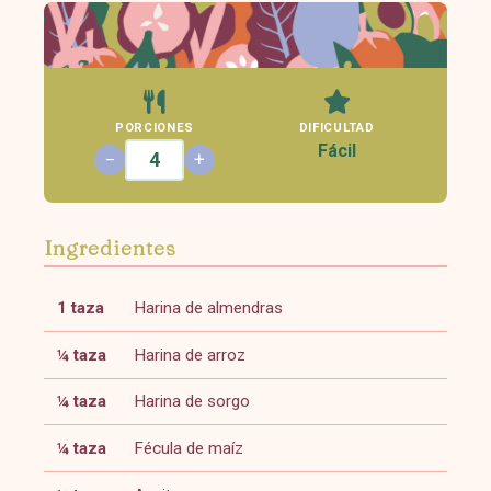
PORCIONES
DIFICULTAD
Fácil
−
+
Ingredientes
1 taza
Harina de almendras
¼ taza
Harina de arroz
¼ taza
Harina de sorgo
¼ taza
Fécula de maíz