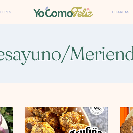
LLERES
CHARLAS
esayuno/Meriend