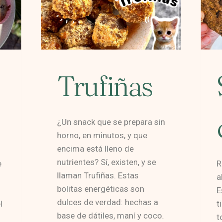
Trufiñas
¿Un snack que se prepara sin
horno, en minutos, y que
encima está lleno de
nutrientes? Sí, existen, y se
e
R
llaman Trufiñas. Estas
a
bolitas energéticas son
E
dulces de verdad: hechas a
l
t
base de dátiles, maní y coco.
t