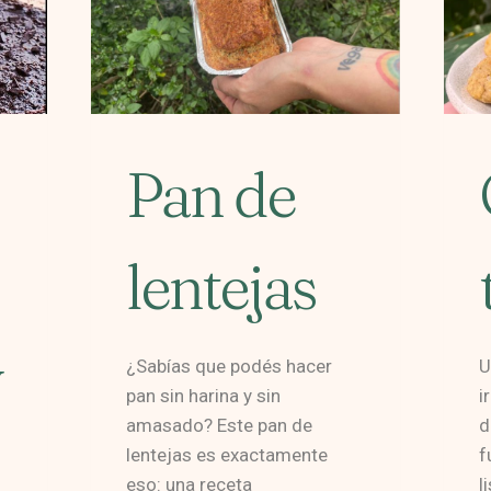
Pan de
lentejas
y
¿Sabías que podés hacer
U
pan sin harina y sin
i
amasado? Este pan de
d
lentejas es exactamente
f
eso: una receta
l