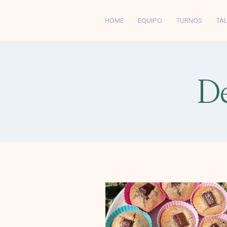
Skip
to
HOME
EQUIPO
TURNOS
TA
content
D