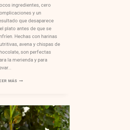
ocos ingredientes, cero
omplicaciones y un
esultado que desaparece
el plato antes de que se
nfríen. Hechas con harinas
utritivas, avena y chispas de
hocolate, son perfectas
ara la merienda y para
levar…
SUPER
EER MÁS
COOKIES