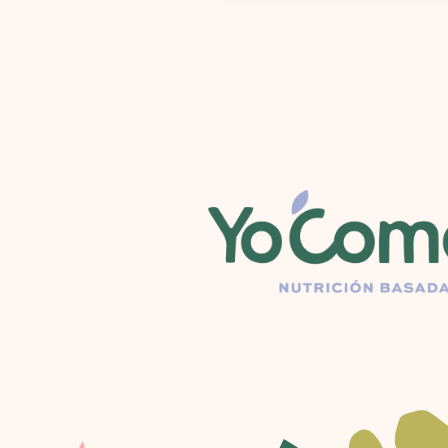
Y
CACAO