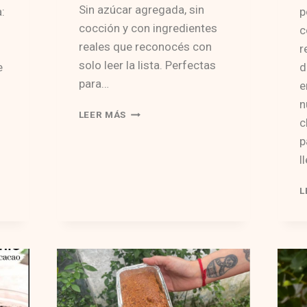
Sin azúcar agregada, sin
a:
p
cocción y con ingredientes
c
reales que reconocés con
r
solo leer la lista. Perfectas
e
d
para…
e
n
TRUFIÑAS
LEER MÁS
c
p
l
L