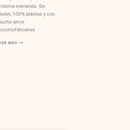
róxima merienda. Sin
luten, 100% plantas y con
ucho amor
ocomofelicense.
GARBANCITAS
EER MÁS