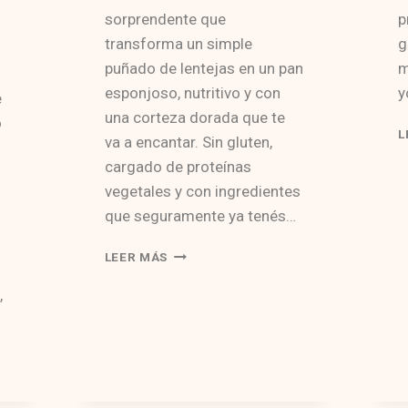
sorprendente que
p
transforma un simple
g
puñado de lentejas en un pan
m
esponjoso, nutritivo y con
y
e
una corteza dorada que te
o
L
va a encantar. Sin gluten,
cargado de proteínas
vegetales y con ingredientes
que seguramente ya tenés…
PAN
LEER MÁS
DE
LENTEJAS
,